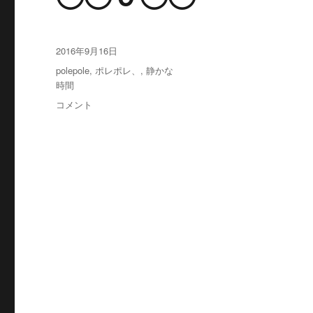
投
2016年9月16日
稿
タ
polepole
,
ポレポレ、
,
静かな
日:
グ
時間
◯◯
コメント
９
◯◯
に